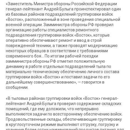
«Заместитель Министра обороны Российской Федерации
генерал-лейтенант Андрей Булыга проинспектировал один
из базовых районов подразделений группировки войск
«Восток», расположенный в зоне проведения специальной
военной операции. Замминистра обороны РФ проверил
организацию работы специалистов ремонтного
подразделения группировки войск «Восток», которые
оперативно обеспечивают ремонт и ввод в строй
поврежденной техники, а также проводят модернизацию
некоторых образцов в соответствии с требованиями
современного боя… По итогам рабочей поездки
замминистра обороны РФ отметил положительную
динамику в работе отдельных подразделений тыла по
материально-техническому обеспечению личного состава
группировки войск «Восток» и поставил задачи по его
дальнейшему совершенствованию», — говорится в
сообщении.
«В тыловых районах группировки войск «Восток» генерал-
лейтенант Андрей Булыга проверил содержание складских
помещений, где ему доложили, что непрерывно
выполняются задачи по всестороннему обеспечению войск.
Продовольственные склады, обеспечивающие группировку
в круглосуточном режиме выполняют отгрузку, погрузку и
хранение более сотни наименований продуктов питания для