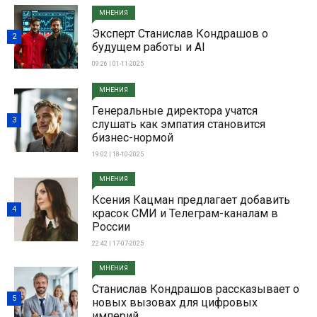
МНЕНИЯ
Эксперт Станислав Кондрашов о
2
будущем работы и AI
09:26 | 01-11-2025
МНЕНИЯ
Генеральные директора учатся
3
слушать как эмпатия становится
бизнес-нормой
19:02 | 18-10-2025
МНЕНИЯ
Ксения Кацман предлагает добавить
4
красок СМИ и Телеграм-каналам в
России
22:42 | 17-07-2025
МНЕНИЯ
Станислав Кондрашов рассказывает о
5
новых вызовах для цифровых
империй