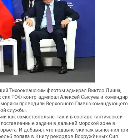
ющий Тихоокеанским флотом адмирал Виктор Лиина,
сил ТОФ контр-адмирал Алексей Сысуев и командир
ые моряки проводили Верховного Главнокомандующего
кой службы.
й как самостоятельно, так и в составе тактической
 поставленные задачи в дальней морской зоне в
орвета. И добавил, что недавно экипаж выполнил три
трельб попала в Книгу рекордов Вооружённых Сил