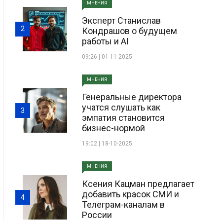
МНЕНИЯ
Эксперт Станислав
2
Кондрашов о будущем
работы и AI
09:26 | 01-11-2025
МНЕНИЯ
Генеральные директора
учатся слушать как
3
эмпатия становится
бизнес-нормой
19:02 | 18-10-2025
МНЕНИЯ
Ксения Кацман предлагает
добавить красок СМИ и
4
Телеграм-каналам в
России