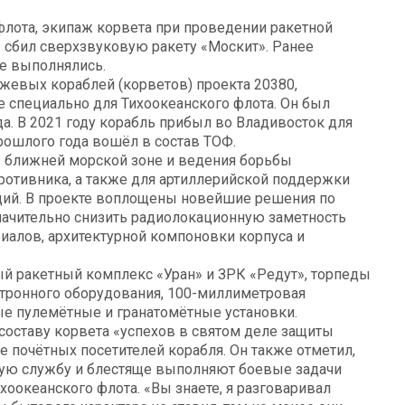
флота, экипаж корвета при проведении ракетной
сбил сверхзвуковую ракету «Москит». Ранее
е выполнялись.
жевых кораблей (корветов) проекта 20380,
 специально для Тихоокеанского флота. Он был
а. В 2021 году корабль прибыл во Владивосток для
ошлого года вошёл в состав ТОФ.
в ближней морской зоне и ведения борьбы
отивника, а также для артиллерийской поддержки
аций. В проекте воплощены новейшие решения по
начительно снизить радиолокационную заметность
иалов, архитектурной компоновки корпуса и
й ракетный комплекс «Уран» и ЗРК «Редут», торпеды
тронного оборудования, 100-миллиметровая
ые пулемётные и гранатомётные установки.
ставу корвета «успехов в святом деле защиты
е почётных посетителей корабля. Он также отметил,
евую службу и блестяще выполняют боевые задачи
оокеанского флота. «Вы знаете, я разговаривал