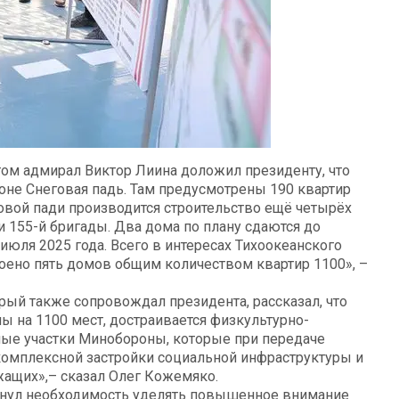
м адмирал Виктор Лиина доложил президенту, что
йоне Снеговая падь. Там предусмотрены 190 квартир
овой пади производится строительство ещё четырёх
 155-й бригады. Два дома по плану сдаются до
 июля 2025 года. Всего в интересах Тихоокеанского
роено пять домов общим количеством квартир 1100», –
рый также сопровождал президента, рассказал, что
ы на 1100 мест, достраивается физкультурно-
ые участки Минобороны, которые при передаче
омплексной застройки социальной инфраструктуры и
жащих»,– сказал Олег Кожемяко.
кнул необходимость уделять повышенное внимание