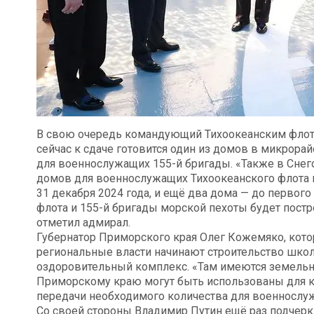
В свою очередь командующий Тихоокеанским флото
сейчас к сдаче готовится один из домов в микрора
для военнослужащих 155-й бригады. «Также в Снег
домов для военнослужащих Тихоокеанского флота и
31 декабря 2024 года, и ещё два дома — до первого
флота и 155-й бригады морской пехоты будет пост
отметил адмирал.
Губернатор Приморского края Олег Кожемяко, кото
региональные власти начинают строительство школ
оздоровительный комплекс. «Там имеются земельн
Приморскому краю могут быть использованы для к
передачи необходимого количества для военнослу
Со своей стороны Владимир Путин ещё раз подчер