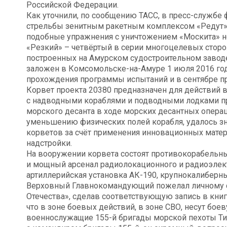
Российской Федерации.
Как уточнили, по сообщению ТАСС, в пресс-службе 
стрельбы зенитным ракетным комплексом «Редут» 
подобные упражнения с уничтожением «Москита» н
«Резкий» – четвёртый в серии многоцелевых сторо
построенных на Амурском судостроительном заводе
заложен в Комсомольске-на-Амуре 1 июля 2016 год
прохождения программы испытаний и в сентябре пр
Корвет проекта 20380 предназначен для действий 
с надводными кораблями и подводными лодками пр
морского десанта в ходе морских десантных опер
уменьшению физических полей корабля, удалось з
корветов за счёт применения инновационных матер
надстройки.
На вооружении корвета состоят противокорабельны
и мощный арсенал радиолокационного и радиоэлек
артиллерийская установка АК-190, крупнокалиберн
Верховный Главнокомандующий пожелал личному со
Отечества», сделав соответствующую запись в книг
что в зоне боевых действий, в зоне СВО, несут бо
военнослужащие 155-й бригады морской пехоты Тих