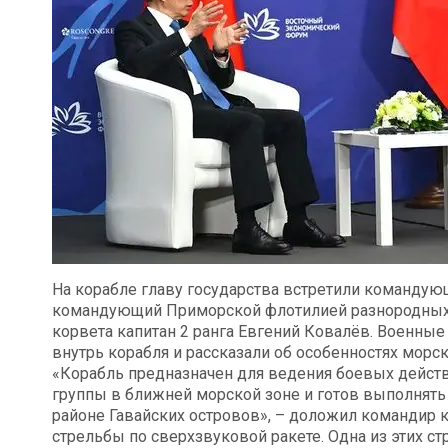
На корабле главу государства встретили команду
командующий Приморской флотилией разнородных 
корвета капитан 2 ранга Евгений Ковалёв. Военн
внутрь корабля и рассказали об особенностях морс
«Корабль предназначен для ведения боевых действи
группы в ближней морской зоне и готов выполнять
районе Гавайских островов», – доложил командир к
стрельбы по сверхзвуковой ракете. Одна из этих с