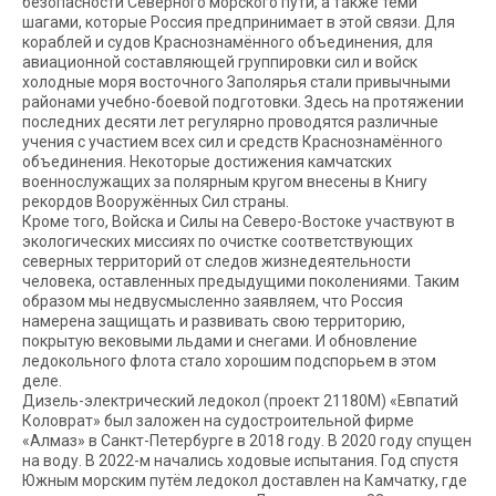
безопасности Северного морского пути, а также теми
шагами, которые Россия предпринимает в этой связи. Для
кораблей и судов Краснознамённого объединения, для
авиационной составляющей группировки сил и войск
холодные моря восточного Заполярья стали привычными
районами учебно-боевой подготовки. Здесь на протяжении
последних десяти лет регулярно проводятся различные
учения с участием всех сил и средств Краснознамённого
объединения. Некоторые достижения камчатских
военнослужащих за полярным кругом внесены в Книгу
рекордов Вооружённых Сил страны.
Кроме того, Войска и Силы на Северо-Востоке участвуют в
экологических миссиях по очистке соответствующих
северных территорий от следов жизнедеятельности
человека, оставленных предыдущими поколениями. Таким
образом мы недвусмысленно заявляем, что Россия
намерена защищать и развивать свою территорию,
покрытую вековыми льдами и снегами. И обновление
ледокольного флота стало хорошим подспорьем в этом
деле.
Дизель-электрический ледокол (проект 21180М) «Евпатий
Коловрат» был заложен на судостроительной фирме
«Алмаз» в Санкт-Петербурге в 2018 году. В 2020 году спущен
на воду. В 2022-м начались ходовые испытания. Год спустя
Южным морским путём ледокол доставлен на Камчатку, где