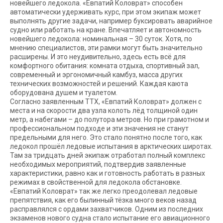
новейшего ледокола. «Евпатий Коловрат» способен
автоматически удерживать курс, при этом экипаж может
выполнять другие задачи, например буксировать аварийное
судно или работать на кране. Впечатляет и автономность
новейшего ледокола: номинальная – 30 суток. Хотя, по
мнению специалистов, эти рамки могут быть значительно
расширены. И это неудивительно, здесь есть всё для
комфортного обитания: комната отдыха, спортивный зал,
современный и эргономичный камбуз, масса других
технических возможностей и решений. Каждая каюта
оборудована душем и туалетом.
Согласно заявленным ТТХ, «Евпатий Коловрат» должен с
места и на скорости два узла колоть лёд толщиной один
метр, а набегами – до полутора метров. Но при грамотном и
профессиональном подходе и эти значения не станут
предельными для него. Это стало понятно после того, как
ледокол прошёл ледовые испытания в арк­тических широтах.
Там за тридцать дней экипаж отработал полный комплекс
необходимых мероприятий, подтвердив заявленные
характеристики, равно как и готовность работать в разных
режимах в свойственной для ледокола обстановке.
«Евпатий Коловрат» так же легко преодолевал ледовые
препятствия, как его былинный тёзка много веков назад
расправлялся с ордами захватчиков. Одним из последних
экзаменов нового судна стало испытание его авиационного