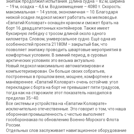
экипаж продолжил испытания. Длина судна – 82 м, ширина
– 19 м, осадка – 4,6 м. Водоизмещение – 4080 т. Скорость:
максимальная – 14 узлов, экономичная – 10. Благодаря
низкой осадке ледокол может работать на мелководье.
«Евпатий Коловрат» оснащён краном и сможет брать на
борт 16 двадцатитонных контейнеров. Также имеет
буксирную лебёдку с тросом длиной около одного
километра. Словом, универсальное судно. Ещё одна из
особенностей проекта 21180М – закрытый бак, что
позволяет экипажу проводить швартовые мероприятия в
комфортных условиях. В зимний период, в суровых
арктических условиях это весьма актуально.
Новый ледокол максимально автоматизирован и
компьютеризирован. Он больше своих собратьев,
построенных в прошлом веке, мощнее, комфортнее и
манёвреннее. «Евпатий Коловрат» очень остойчив: угол
перекладки с борта на борт не превышает пяти градусов,
тогда как на старожиле этот показатель находился в
пределах 35–40.
Все системы и устройства на «Евпатии Коловрате»
исключительно отечественные. Это говорит о том, что наша
оборонная промышленность с честью выполняет
гособоронзаказ по обновлению Военно-Морского Флота
России.
Отдельных слов заслуживает навигационное оборудование