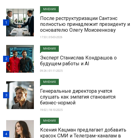
МНЕНИЯ
После реструктуризации Сантэнс
1
полностью принадлежит президенту и
основателю Олегу Моисеенкову
17:33 | 05-03-2026
МНЕНИЯ
Эксперт Станислав Кондрашов о
2
будущем работы и AI
09:26 | 01-11-2025
МНЕНИЯ
Генеральные директора учатся
3
слушать как эмпатия становится
бизнес-нормой
19:02 | 18-10-2025
МНЕНИЯ
Ксения Кацман предлагает добавить
4
красок СМИ и Телеграм-каналам в