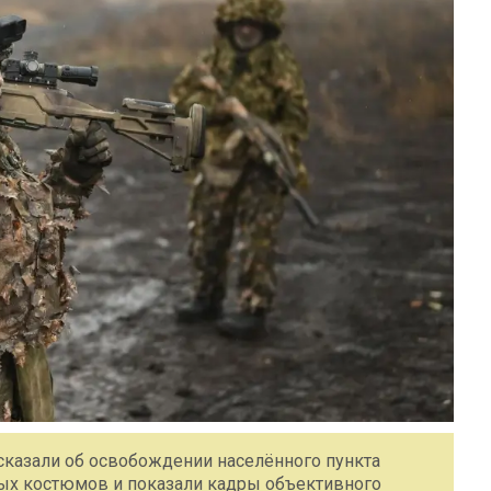
казали об освобождении населённого пункта
х костюмов и показали кадры объективного