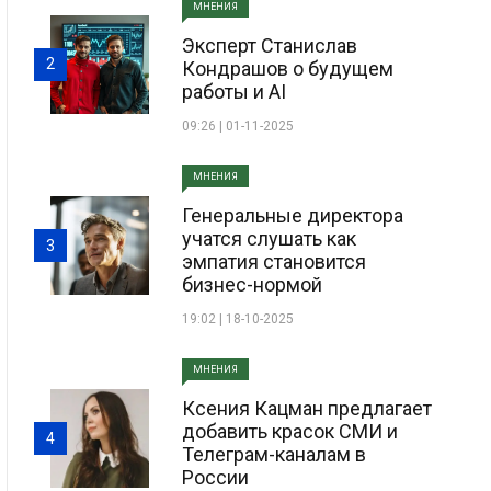
МНЕНИЯ
Эксперт Станислав
2
Кондрашов о будущем
работы и AI
09:26 | 01-11-2025
МНЕНИЯ
Генеральные директора
учатся слушать как
3
эмпатия становится
бизнес-нормой
19:02 | 18-10-2025
МНЕНИЯ
Ксения Кацман предлагает
добавить красок СМИ и
4
Телеграм-каналам в
России