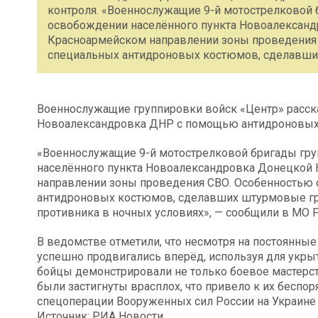
контроля. «Военнослужащие 9-й мотострелковой 
освобождении населённого пункта Новоалександ
Красноармейском направлении зоны проведения 
специальных антидроновых костюмов, сделавши
Военнослужащие группировки войск «Центр» расск
Новоалександровка ДНР с помощью антидроновых 
«Военнослужащие 9-й мотострелковой бригады гру
населённого пункта Новоалександровка Донецкой 
направлении зоны проведения СВО. Особенностью 
антидроновых костюмов, сделавших штурмовые гр
противника в ночных условиях», — сообщили в МО 
В ведомстве отметили, что несмотря на постоянны
успешно продвигались вперёд, используя для укры
бойцы демонстрировали не только боевое мастерст
были застигнуты врасплох, что привело к их беспо
спецоперации Вооруженных сил России на Украине
Источник: РИА Новости