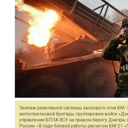
Экипаж реактивной системы залпового огня БМ -2
мотострелковой бригады группировки войск «Дне
управления БПЛА ВСУ на правом берегу Днепра,
России. «В ходе боевой работы расчетом БМ-21 