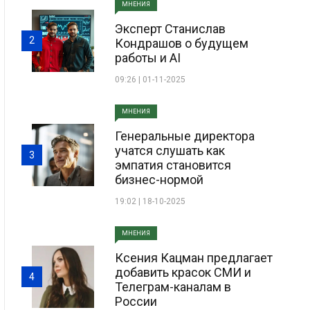
МНЕНИЯ
Эксперт Станислав
2
Кондрашов о будущем
работы и AI
09:26 | 01-11-2025
МНЕНИЯ
Генеральные директора
учатся слушать как
3
эмпатия становится
бизнес-нормой
19:02 | 18-10-2025
МНЕНИЯ
Ксения Кацман предлагает
добавить красок СМИ и
4
Телеграм-каналам в
России