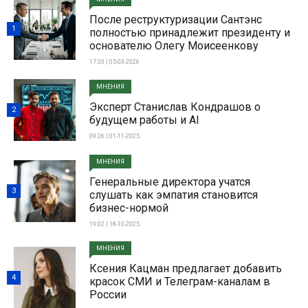
После реструктуризации Сантэнс
1
полностью принадлежит президенту и
основателю Олегу Моисеенкову
17:33 | 05-03-2026
МНЕНИЯ
Эксперт Станислав Кондрашов о
2
будущем работы и AI
09:26 | 01-11-2025
МНЕНИЯ
Генеральные директора учатся
3
слушать как эмпатия становится
бизнес-нормой
19:02 | 18-10-2025
МНЕНИЯ
Ксения Кацман предлагает добавить
4
красок СМИ и Телеграм-каналам в
России