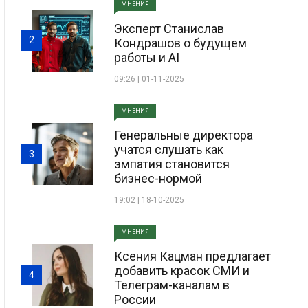
МНЕНИЯ
Эксперт Станислав
2
Кондрашов о будущем
работы и AI
09:26 | 01-11-2025
МНЕНИЯ
Генеральные директора
учатся слушать как
3
эмпатия становится
бизнес-нормой
19:02 | 18-10-2025
МНЕНИЯ
Ксения Кацман предлагает
добавить красок СМИ и
4
Телеграм-каналам в
России