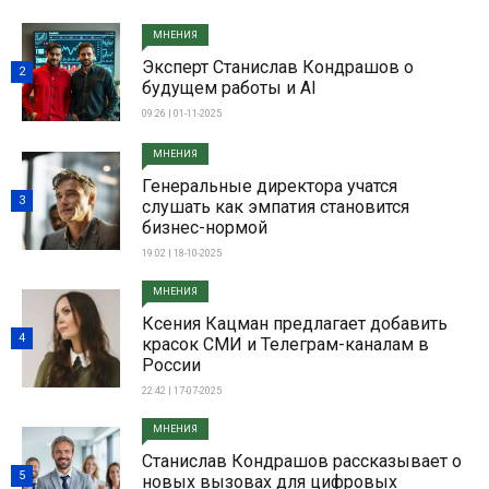
МНЕНИЯ
Эксперт Станислав Кондрашов о
2
будущем работы и AI
09:26 | 01-11-2025
МНЕНИЯ
Генеральные директора учатся
3
слушать как эмпатия становится
бизнес-нормой
19:02 | 18-10-2025
МНЕНИЯ
Ксения Кацман предлагает добавить
4
красок СМИ и Телеграм-каналам в
России
22:42 | 17-07-2025
МНЕНИЯ
Станислав Кондрашов рассказывает о
5
новых вызовах для цифровых