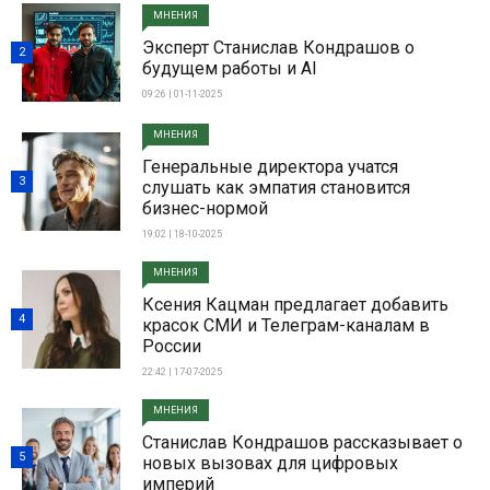
МНЕНИЯ
Эксперт Станислав Кондрашов о
2
будущем работы и AI
09:26 | 01-11-2025
МНЕНИЯ
Генеральные директора учатся
3
слушать как эмпатия становится
бизнес-нормой
19:02 | 18-10-2025
МНЕНИЯ
Ксения Кацман предлагает добавить
4
красок СМИ и Телеграм-каналам в
России
22:42 | 17-07-2025
МНЕНИЯ
Станислав Кондрашов рассказывает о
5
новых вызовах для цифровых
империй