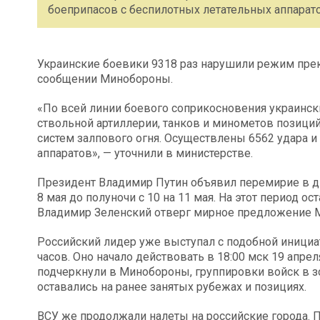
боеприпасов с беспилотных летательных аппарато
Украинские боевики 9318 раз нарушили режим прекр
сообщении Минобороны.
«По всей линии боевого соприкосновения украинск
ствольной артиллерии, танков и минометов позици
систем залпового огня. Осуществлены 6562 удара и
аппаратов», — уточнили в министерстве.
Президент Владимир Путин объявил перемирие в дни
8 мая до полуночи с 10 на 11 мая. На этот период 
Владимир Зеленский отверг мирное предложение 
Российский лидер уже выступал с подобной инициа
часов. Оно начало действовать в 18:00 мск 19 апрел
подчеркнули в Минобороны, группировки войск в з
оставались на ранее занятых рубежах и позициях.
ВСУ же продолжали налеты на российские города.