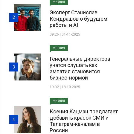
МНЕНИЯ
Эксперт Станислав
2
Кондрашов о будущем
работы и AI
09:26 | 01-11-2025
МНЕНИЯ
Генеральные директора
учатся слушать как
3
эмпатия становится
бизнес-нормой
19:02 | 18-10-2025
МНЕНИЯ
Ксения Кацман предлагает
добавить красок СМИ и
4
Телеграм-каналам в
России