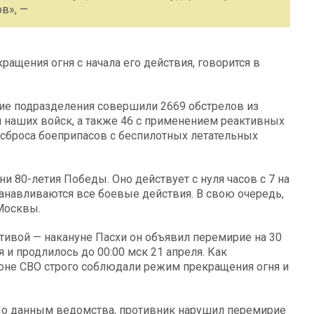
в», —
ащения огня с начала его действия, говорится в
ие подразделения совершили 2669 обстрелов из
й наших войск, а также 46 с применением реактивных
 сброса боеприпасов с беспилотных летательных
 80-летия Победы. Оно действует с нуля часов с 7 на
останавливаются все боевые действия. В свою очередь,
Москвы.
тивой — накануне Пасхи он объявил перемирие на 30
я и продлилось до 00:00 мск 21 апреля. Как
оне СВО строго соблюдали режим прекращения огня и
 По данным ведомства, противник нарушил перемирие