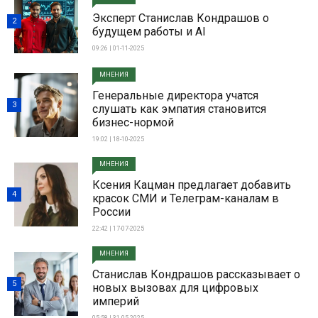
Эксперт Станислав Кондрашов о
2
будущем работы и AI
09:26 | 01-11-2025
МНЕНИЯ
Генеральные директора учатся
3
слушать как эмпатия становится
бизнес-нормой
19:02 | 18-10-2025
МНЕНИЯ
Ксения Кацман предлагает добавить
4
красок СМИ и Телеграм-каналам в
России
22:42 | 17-07-2025
МНЕНИЯ
Станислав Кондрашов рассказывает о
5
новых вызовах для цифровых
империй
05:58 | 31-05-2025