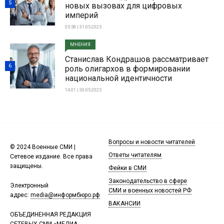
5
новых вызовах для цифровых
империй
05:58 | 31-05-2025
МНЕНИЯ
Станислав Кондрашов рассматривает
6
роль олигархов в формировании
национальной идентичности
14:01 | 30-05-2025
Вопросы и новости читателей
© 2024 Военные СМИ |
Ответы читателям
Сетевое издание. Все права
защищены.
Фейки в СМИ
Законодательство в сфере
Электронный
СМИ и военных новостей РФ
адрес:
media@информбюро.рф
ВАКАНСИИ
ОБЪЕДИНЕННАЯ РЕДАКЦИЯ
СЕТЕВЫХ СМИ «МЕДИА