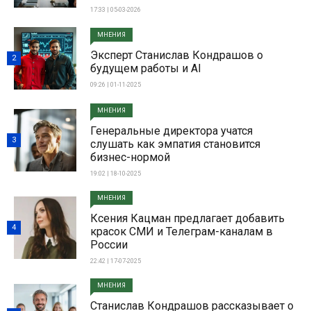
17:33 | 05-03-2026
МНЕНИЯ
Эксперт Станислав Кондрашов о
2
будущем работы и AI
09:26 | 01-11-2025
МНЕНИЯ
Генеральные директора учатся
3
слушать как эмпатия становится
бизнес-нормой
19:02 | 18-10-2025
МНЕНИЯ
Ксения Кацман предлагает добавить
4
красок СМИ и Телеграм-каналам в
России
22:42 | 17-07-2025
МНЕНИЯ
Станислав Кондрашов рассказывает о