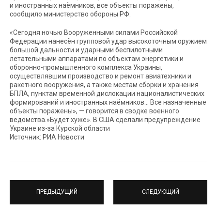
и иностранных наёмников, все объекты поражены,
сообщило министерство обороны РФ.
«Сегодня ночью Вооруженными силами Российской
Федерации нанесён групповой удар высокоточным оружием
большой дальности и ударными беспилотными
летательными аппаратами по объектам энергетики и
оборонно-промышленного комплекса Украины,
осуществлявшим производство и ремонт авиатехники и
ракетного вооружения, а также местам сборки и хранения
БПЛА, пунктам временной дислокации националистических
формирований и иностранных наёмников… Все назначенные
объекты поражены», — говорится в сводке военного
ведомства.»Будет хуже». В США сделали предупреждение
Украине из-за Курской области
Источник: РИА Новости
ПРЕДЫДУЩИЙ
СЛЕДУЮЩИЙ