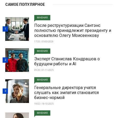
САМОЕ ПОПУЛЯРНОЕ
МНЕНИЯ
После реструктуризации Сантэнс
1
полностью принадлежит президенту и
основателю Олегу Моисеенкову
17:33 | 05-03-2026
МНЕНИЯ
Эксперт Станислав Кондрашов о
2
будущем работы и AI
09:26 | 01-11-2025
МНЕНИЯ
Генеральные директора учатся
3
слушать как эмпатия становится
бизнес-нормой
19:02 | 18-10-2025
МНЕНИЯ