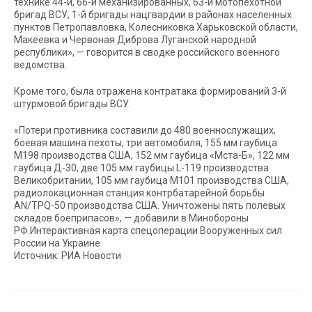
технике 44-й, 66-й механизированных, 63-й мотопехотной
бригад ВСУ, 1-й бригады нацгвардии в районах населенных
пунктов Петропавловка, Колесниковка Харьковской области,
Макеевка и Червоная Диброва Луганской народной
республики», — говорится в сводке российского военного
ведомства.
Кроме того, была отражена контратака формирований 3-й
штурмовой бригады ВСУ.
«Потери противника составили до 480 военнослужащих,
боевая машина пехоты, три автомобиля, 155 мм гаубица
М198 производства США, 152 мм гаубица «Мста-Б», 122 мм
гаубица Д-30, две 105 мм гаубицы L-119 производства
Великобритании, 105 мм гаубица М101 производства США,
радиолокационная станция контрбатарейной борьбы
AN/TPQ-50 производства США. Уничтожены пять полевых
складов боеприпасов», — добавили в Минобороны
РФ.Интерактивная карта спецоперации Вооруженных сил
России на Украине
Источник: РИА Новости