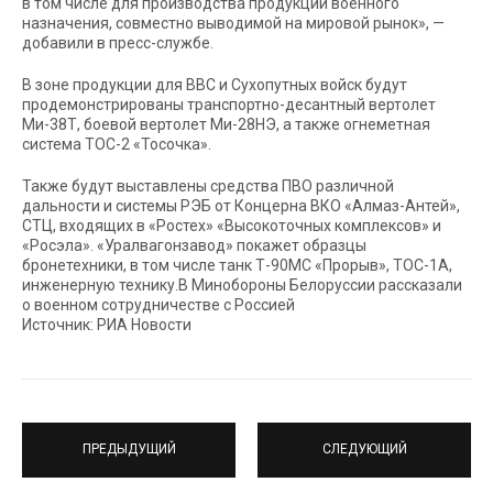
в том числе для производства продукции военного
назначения, совместно выводимой на мировой рынок», —
добавили в пресс-службе.
В зоне продукции для ВВС и Сухопутных войск будут
продемонстрированы транспортно-десантный вертолет
Ми-38Т, боевой вертолет Ми-28НЭ, а также огнеметная
система ТОС-2 «Тосочка».
Также будут выставлены средства ПВО различной
дальности и системы РЭБ от Концерна ВКО «Алмаз-Антей»,
СТЦ, входящих в «Ростех» «Высокоточных комплексов» и
«Росэла». «Уралвагонзавод» покажет образцы
бронетехники, в том числе танк Т-90МС «Прорыв», ТОС-1А,
инженерную технику.В Минобороны Белоруссии рассказали
о военном сотрудничестве с Россией
Источник: РИА Новости
ПРЕДЫДУЩИЙ
СЛЕДУЮЩИЙ