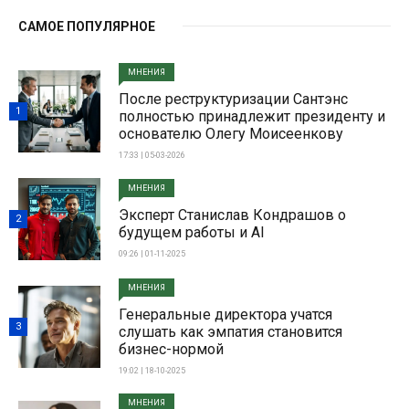
САМОЕ ПОПУЛЯРНОЕ
МНЕНИЯ
После реструктуризации Сантэнс
1
полностью принадлежит президенту и
основателю Олегу Моисеенкову
17:33 | 05-03-2026
МНЕНИЯ
Эксперт Станислав Кондрашов о
2
будущем работы и AI
09:26 | 01-11-2025
МНЕНИЯ
Генеральные директора учатся
3
слушать как эмпатия становится
бизнес-нормой
19:02 | 18-10-2025
МНЕНИЯ