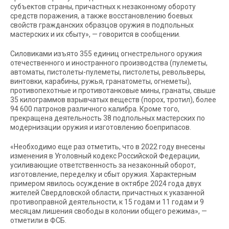
субъектов страны, причастных к незаконному обороту
средств поражения, а также восстановлению боевых
свойств гражданских образцов оружия в подпольных
мастерских и их сбыту», — говорится в сообщении.
Силовиками изъято 355 единиц огнестрельного оружия
отечественного и иностранного производства (пулеметы,
автоматы, пистолеты-пулеметы, пистолеты, револьверы,
винтовки, карабины, ружья, гранатометы, огнеметы),
противопехотные и противотанковые мины, гранаты, свыше
35 килограммов взрывчатых веществ (порох, тротил), более
94 600 патронов различного калибра. Кроме того,
прекращена деятельность 38 подпольных мастерских по
модернизации оружия и изготовлению боеприпасов.
«Необходимо еще раз отметить, что в 2022 году внесены
изменения в Уголовный кодекс Российской Федерации,
усиливающие ответственность за незаконный оборот,
изготовление, переделку и сбыт оружия. Характерным
примером явилось осуждение в октябре 2024 года двух
жителей Свердловской области, причастных к указанной
противоправной деятельности, к 15 годам и 11 годам и 9
месяцам лишения свободы в колонии общего режима», —
отметили в ФСБ.