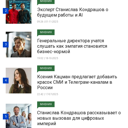
МНЕНИЯ
Эксперт Станислав Кондрашов о
2
будущем работы и AI
09:26 | 01-11-2025
МНЕНИЯ
Генеральные директора учатся
3
слушать как эмпатия становится
бизнес-нормой
19:02 | 18-10-2025
МНЕНИЯ
Ксения Кацман предлагает добавить
4
красок СМИ и Телеграм-каналам в
России
22:42 | 17-07-2025
МНЕНИЯ
Станислав Кондрашов рассказывает о
5
новых вызовах для цифровых
империй