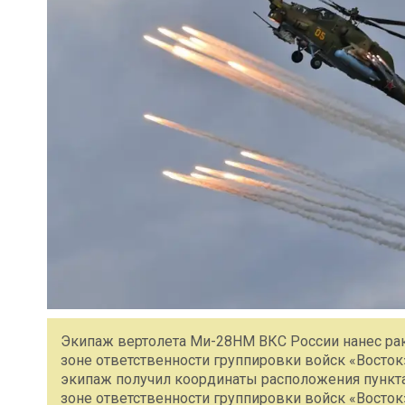
Экипаж вертолета Ми-28НМ ВКС России нанес рак
зоне ответственности группировки войск «Вост
экипаж получил координаты расположения пункта
зоне ответственности группировки войск «Восток