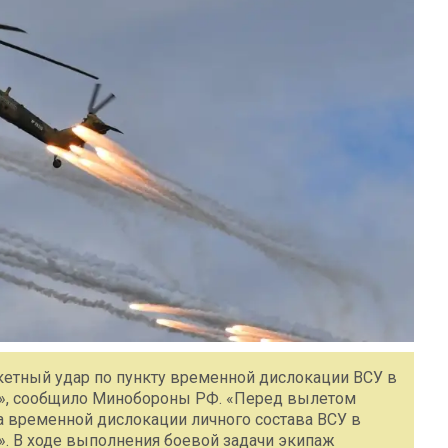
етный удар по пункту временной дислокации ВСУ в
ок», сообщило Минобороны РФ. «Перед вылетом
 временной дислокации личного состава ВСУ в
». В ходе выполнения боевой задачи экипаж