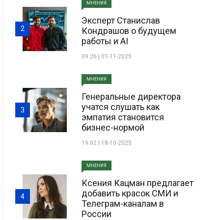
МНЕНИЯ
Эксперт Станислав
2
Кондрашов о будущем
работы и AI
09:26 | 01-11-2025
МНЕНИЯ
Генеральные директора
учатся слушать как
3
эмпатия становится
бизнес-нормой
19:02 | 18-10-2025
МНЕНИЯ
Ксения Кацман предлагает
добавить красок СМИ и
4
Телеграм-каналам в
России