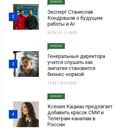
МНЕНИЯ
Эксперт Станислав
2
Кондрашов о будущем
работы и AI
09:26 | 01-11-2025
МНЕНИЯ
Генеральные директора
учатся слушать как
3
эмпатия становится
бизнес-нормой
19:02 | 18-10-2025
МНЕНИЯ
Ксения Кацман предлагает
добавить красок СМИ и
4
Телеграм-каналам в
России