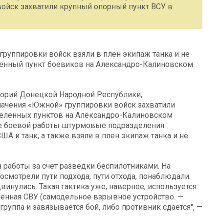
ойск захватили крупный опорный пункт ВСУ в
руппировки войск взяли в плен экипаж танка и не
ленный пункт боевиков на Александро-Калиновском
орий Донецкой Народной Республики,
ачения «Южной» группировки войск захватили
селенных пунктов на Александро-Калиновском
де боевой работы штурмовые подразделения
А и танк, а также взяли в плен экипаж танка и не
н работы за счет разведки беспилотниками. На
смотрели пути подхода, пути отхода, понаблюдали.
двинулись. Такая тактика уже, наверное, используется
ленная СВУ (самодельное взрывное устройство. —
группа и завязывается бой, либо противник сдается", —