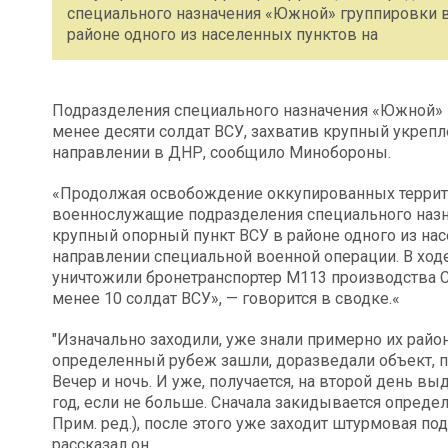
специального назначения «Южной» группировки в
районе одного из населенных пунктов на
Подразделения специального назначения «Южной» г
менее десяти солдат ВСУ, захватив крупный укреп
направлении в ДНР, сообщило Минобороны.
«Продолжая освобождение оккупированных террит
военнослужащие подразделения специального назн
крупный опорный пункт ВСУ в районе одного из на
направлении специальной военной операции. В хо
уничтожили бронетранспортер М113 производства СШ
менее 10 солдат ВСУ», — говорится в сводке.«
"Изначально заходили, уже знали примерно их райо
определенный рубеж зашли, доразведали объект, по
Вечер и ночь. И уже, получается, на второй день вы
год, если не больше. Сначала закидывается опреде
Прим. ред.), после этого уже заходит штурмовая под
рассказал он.